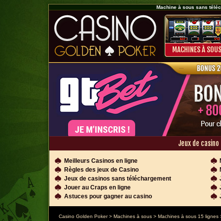
Machine à sous sans télé
MACHINES À SOU
Jeux de casino
Meilleurs Casinos en ligne
Règles des jeux de Casino
Jeux de casinos sans téléchargement
Jouer au Craps en ligne
Astuces pour gagner au casino
Casino Golden Poker
>
Machines à sous
>
Machines à sous 15 lignes