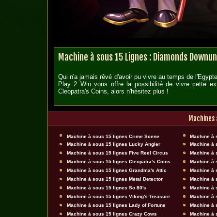
Machine à sous 15 Lignes : Diamonds Downu
Qui n'a jamais rêvé d'avoir pu vivre au temps de l'Egypt
Play 2 Win vous offre la possibilité de vivre cette e
Cleopatra's Coins, alors n'hésitez plus !
Machines 
Machine à sous 15 lignes Crime Scene
Machine à 
Machine à sous 15 lignes Lucky Angler
Machine à s
Machine à sous 15 lignes Five Reel Circus
Machine à 
Machine à sous 15 lignes Cleopatra's Coins
Machine à 
Machine à sous 15 lignes Grandma's Attic
Machine à 
Machine à sous 15 lignes Metal Detector
Machine à 
Machine à sous 15 lignes So 80's
Machine à 
Machine à sous 15 lignes Viking's Treasure
Machine à 
Machine à sous 15 lignes Lady of Fortune
Machine à 
Machine à sous 15 lignes Crazy Cows
Machine à 