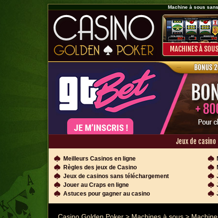
Machine à sous sans 
MACHINES À SOU
Jeux de casino
Meilleurs Casinos en ligne
Règles des jeux de Casino
Jeux de casinos sans téléchargement
Jouer au Craps en ligne
Astuces pour gagner au casino
Casino Golden Poker
>
Machines à sous
>
Machines