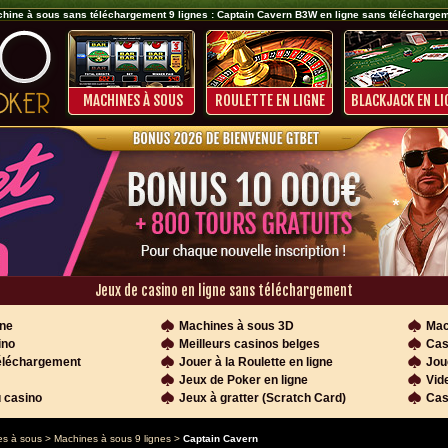
hine à sous sans téléchargement 9 lignes : Captain Cavern B3W en ligne sans télécharge
MACHINES À SOUS
ROULETTE EN LIGNE
BLACKJACK EN LI
Jeux de casino en ligne sans téléchargement
gne
Machines à sous 3D
Mac
ino
Meilleurs casinos belges
Cas
téléchargement
Jouer à la Roulette en ligne
Jou
Jeux de Poker en ligne
Vid
 casino
Jeux à gratter (Scratch Card)
Cas
es à sous
>
Machines à sous 9 lignes
>
Captain Cavern