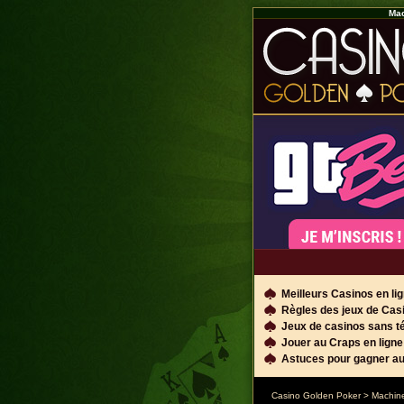
Mac
Meilleurs Casinos en li
Règles des jeux de Cas
Jeux de casinos sans 
Jouer au Craps en ligne
Astuces pour gagner au
Casino Golden Poker
>
Machin