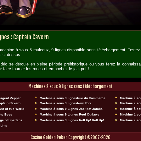
gnes : Captain Cavern
machine à sous 5 rouleaux, 9 lignes disponible sans téléchargement. Testez
 ci-dessus.
déo se déroule en pleine période préhistorique ou vous ferez la connaiss
r faire tourner les roues et empochez le jackpot !
Machines à sous 9 Lignes sans téléchargement
ergent Pepper
Machine à sous 9 lignesRue du Commerce
Machine à so
aptain Cavern
Machine à sous 9 lignesNew York
Machine à sou
ut of this World
Machine à sous 9 Lignes Jackpot Jamba
Machine à so
The Bees
Machine à sous 9 Lignes Reel Outlaws
Machine à so
ge of Spartans
Machine à sous 9 Lignes Roll Up! Roll Up!
Machine à so
ights
Casino Golden Poker Copyright ©2007-
2026