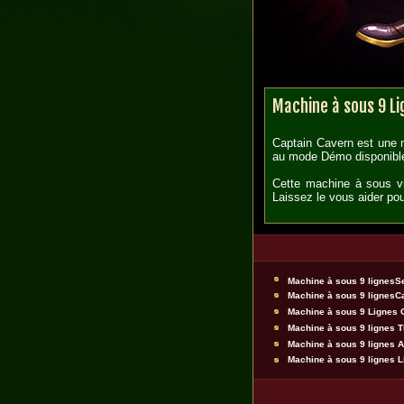
Machine à sous 9 Li
Captain Cavern est une 
au mode Démo disponible
Cette machine à sous vi
Laissez le vous aider pou
Machine à sous 9 lignesS
Machine à sous 9 lignesC
Machine à sous 9 Lignes O
Machine à sous 9 lignes 
Machine à sous 9 lignes A
Machine à sous 9 lignes L