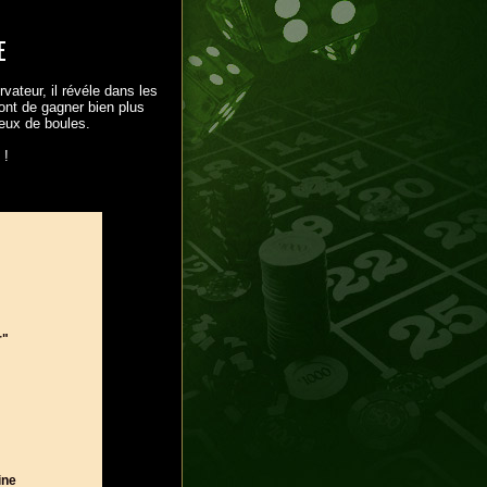
E
vateur, il révéle dans les
ront de
gagner bien plus
eux de boules.
 !
r"
ine