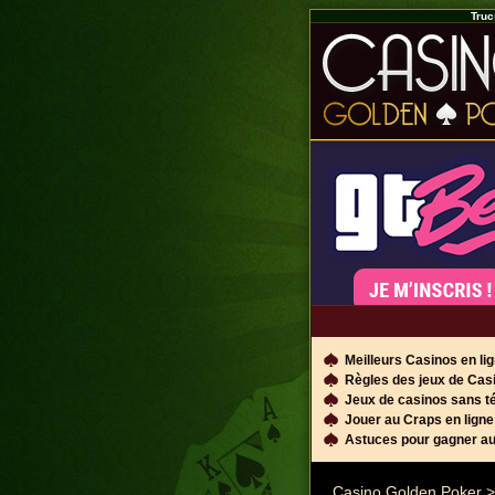
Truc
Meilleurs Casinos en li
Règles des jeux de Cas
Jeux de casinos sans 
Jouer au Craps en ligne
Astuces pour gagner au
Casino Golden Poker