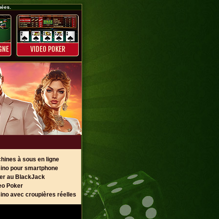
uées.
GNE
VIDEO POKER
hines à sous en ligne
ino pour smartphone
er au BlackJack
eo Poker
ino avec croupières réelles