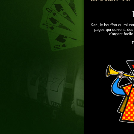
Karl, le bouffon du roi c
pages qui suivent, des
d'argent facile
P