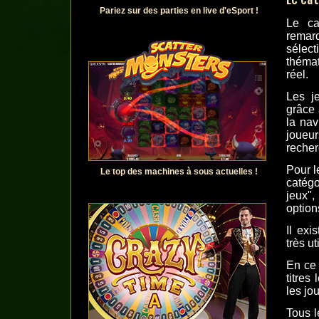
Pariez sur des parties en live d'eSport !
Le ca
remarq
sélect
thémat
réel.
Les j
grâce 
la nav
joueur
recher
Pour l
Le top des machines à sous actuelles !
catégo
jeux"
option
Il exi
très u
En ce 
titres
les jo
Tous l