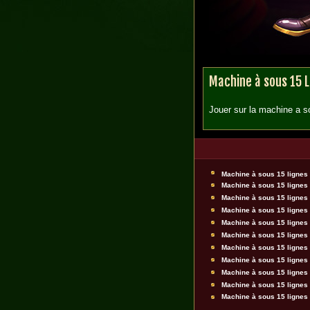
Machine à sous 15 L
Jouer sur la machine a s
Machine à sous 15 lignes
Machine à sous 15 lignes
Machine à sous 15 lignes 
Machine à sous 15 lignes 
Machine à sous 15 lignes
Machine à sous 15 lignes 
Machine à sous 15 lignes
Machine à sous 15 lignes 
Machine à sous 15 lignes 
Machine à sous 15 lignes
Machine à sous 15 lignes