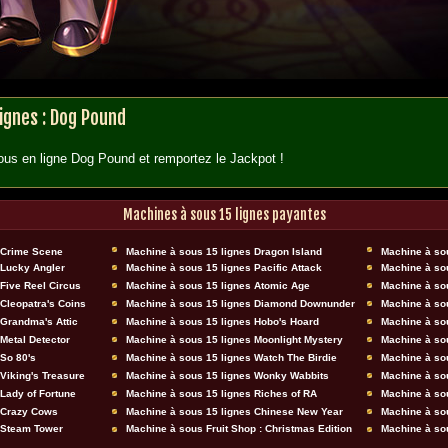
ignes : Dog Pound
ous en ligne Dog Pound et remportez le Jackpot !
Machines à sous 15 lignes payantes
 Crime Scene
Machine à sous 15 lignes Dragon Island
Machine à sou
 Lucky Angler
Machine à sous 15 lignes Pacific Attack
Machine à so
Five Reel Circus
Machine à sous 15 lignes Atomic Age
Machine à so
Cleopatra's Coins
Machine à sous 15 lignes Diamond Downunder
Machine à so
 Grandma's Attic
Machine à sous 15 lignes Hobo's Hoard
Machine à so
Metal Detector
Machine à sous 15 lignes Moonlight Mystery
Machine à so
 So 80's
Machine à sous 15 lignes Watch The Birdie
Machine à so
Viking's Treasure
Machine à sous 15 lignes Wonky Wabbits
Machine à so
Lady of Fortune
Machine à sous 15 lignes Riches of RA
Machine à so
 Crazy Cows
Machine à sous 15 lignes Chinese New Year
Machine à so
 Steam Tower
Machine à sous Fruit Shop : Christmas Edition
Machine à so