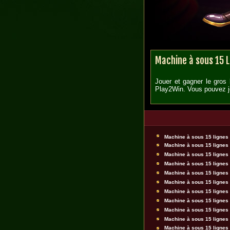
Machine à sous 15 L
Jouer et gagner le gros 
Play2Win. Vous pouvez jou
Machine à sous 15 lignes
Machine à sous 15 lignes
Machine à sous 15 lignes 
Machine à sous 15 lignes 
Machine à sous 15 lignes
Machine à sous 15 lignes 
Machine à sous 15 lignes
Machine à sous 15 lignes 
Machine à sous 15 lignes 
Machine à sous 15 lignes
Machine à sous 15 lignes