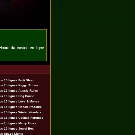
 Hoard du casino en ligne
s 15 lignes Fruit Shop
us 15 lignes Piggy Riches
us 15 lignes Aussie Rules
us 15 lignes Dog Pound
us 15 lignes Love & Money
us 15 lignes Ocean Treasure
us 15 lignes Winter Wonders
us 15 lignes Cosmic Fortunes
us 15 lignes Merry Xmas
us 15 lignes Jewel Box
us Space Lights