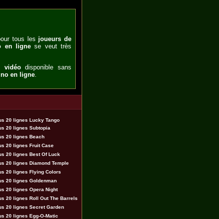
our tous les
joueurs de
 en ligne
se veut très
 vidéo
disponible sans
ino en ligne
.
us 20 lignes Lucky Tango
s 20 lignes Subtopia
us 20 lignes Beach
s 20 lignes Fruit Case
s 20 lignes Best Of Luck
us 20 lignes Diamond Temple
s 20 lignes Flying Colors
us 20 lignes Goldenman
s 20 lignes Opera Night
s 20 lignes Roll Out The Barrels
us 20 lignes Secret Garden
s 20 lignes Egg-O-Matic