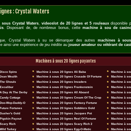
ignes : Crystal Waters
 sous Crystal Waters
,
videoslot de 20 lignes et 5 rouleaux
disponible p
is
. Disposant de, de nombreux bonus, cette
machine à sou de casino
ique, Crystal Waters à su se démarquer des autres
machines à sous
e ainsi une expérience de jeu inédite au
joueur amateur ou vétérant de cas
Machines à sous 20 lignes payantes
 Disco Spins
Machine à sous 20 lignes Ali Baba
Machine à so
 Jean Wealth
Machine à sous 20 lignes Crusade Of Fortune
Machine à sou
 The Ghouls
Machine à sous 20 lignes Invaders
Machine à so
Excalibur
Machine à sous 20 lignes Frankenstein
Machine à sou
 A Day At The Derby
Machine à sous 20 lignes All Aboard
Machine à sou
 Candy Cottage
Machine à sous 20 lignes Cream Of The Crop
Machine à so
s Doo-Wop-Daddy-O
Machine à sous 20 lignes Fantasy Fortune
Machine à sou
Future Fortunes
Machine à sous 20 lignes Gobblers Gold
Machine à so
 Gusher's Gold
Machine à sous 20 lignes Jacques Pot
Machine à sou
 Pigskin Payout
Machine à sous 20 lignes Reel Of Fortune
Machine à sou
 Scary Rich
Machine à sous 20 lignes Scary Rich 2
Machine à so
Wild Turkey
Machine à sous 20 lignes Egg-O-Matic
Machine à sou