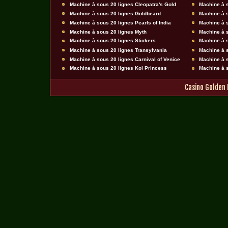
Machine à sous 20 lignes Cleopatra's Gold
Machine à s
Machine à sous 20 lignes Goldbeard
Machine à s
Machine à sous 20 lignes Pearls of India
Machine à 
Machine à sous 20 lignes Myth
Machine à s
Machine à sous 20 lignes Stickers
Machine à 
Machine à sous 20 lignes Transylvania
Machine à 
Machine à sous 20 lignes Carnival of Venice
Machine à 
Machine à sous 20 lignes Koi Princess
Machine à 
Casino Golden