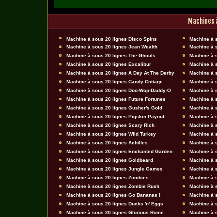
Machines à
Machine à sous 20 lignes Disco Spins
Machine à s
Machine à sous 20 lignes Jean Wealth
Machine à 
Machine à sous 20 lignes The Ghouls
Machine à s
Machine à sous 20 lignes Excalibur
Machine à 
Machine à sous 20 lignes A Day At The Derby
Machine à s
Machine à sous 20 lignes Candy Cottage
Machine à 
Machine à sous 20 lignes Doo-Wop-Daddy-O
Machine à s
Machine à sous 20 lignes Future Fortunes
Machine à 
Machine à sous 20 lignes Gusher's Gold
Machine à 
Machine à sous 20 lignes Pigskin Payout
Machine à s
Machine à sous 20 lignes Scary Rich
Machine à s
Machine à sous 20 lignes Wild Turkey
Machine à 
Machine à sous 20 lignes Achilles
Machine à 
Machine à sous 20 lignes Enchanted Garden
Machine à 
Machine à sous 20 lignes Goldbeard
Machine à 
Machine à sous 20 lignes Jungle Games
Machine à 
Machine à sous 20 lignes Zombies
Machine à s
Machine à sous 20 lignes Zombie Rush
Machine à 
Machine à sous 20 lignes Go Bananas !
Machine à s
Machine à sous 20 lignes Ducks 'n' Eggs
Machine à s
Machine à sous 20 lignes Glorious Rome
Machine à s