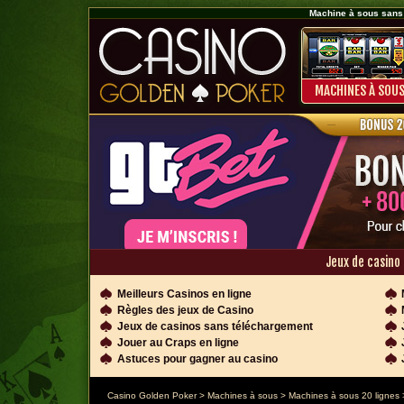
Machine à sous sans 
MACHINES À SOU
Jeux de casino
Meilleurs Casinos en ligne
Règles des jeux de Casino
Jeux de casinos sans téléchargement
Jouer au Craps en ligne
Astuces pour gagner au casino
Casino Golden Poker
>
Machines à sous
>
Machines à sous 20 lignes