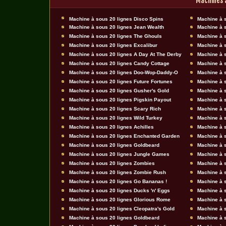
Machines à
Machine à sous 20 lignes Disco Spins
Machine à s
Machine à sous 20 lignes Jean Wealth
Machine à 
Machine à sous 20 lignes The Ghouls
Machine à s
Machine à sous 20 lignes Excalibur
Machine à 
Machine à sous 20 lignes A Day At The Derby
Machine à s
Machine à sous 20 lignes Candy Cottage
Machine à 
Machine à sous 20 lignes Doo-Wop-Daddy-O
Machine à s
Machine à sous 20 lignes Future Fortunes
Machine à 
Machine à sous 20 lignes Gusher's Gold
Machine à 
Machine à sous 20 lignes Pigskin Payout
Machine à s
Machine à sous 20 lignes Scary Rich
Machine à s
Machine à sous 20 lignes Wild Turkey
Machine à 
Machine à sous 20 lignes Achilles
Machine à 
Machine à sous 20 lignes Enchanted Garden
Machine à 
Machine à sous 20 lignes Goldbeard
Machine à 
Machine à sous 20 lignes Jungle Games
Machine à 
Machine à sous 20 lignes Zombies
Machine à s
Machine à sous 20 lignes Zombie Rush
Machine à 
Machine à sous 20 lignes Go Bananas !
Machine à s
Machine à sous 20 lignes Ducks 'n' Eggs
Machine à s
Machine à sous 20 lignes Glorious Rome
Machine à s
Machine à sous 20 lignes Cleopatra's Gold
Machine à s
Machine à sous 20 lignes Goldbeard
Machine à s