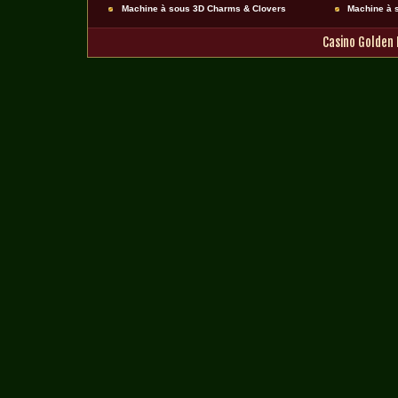
Machine à sous 3D Charms & Clovers
Machine à s
Casino Golden