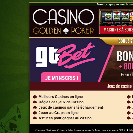
Jouer et gagner sur la ma
MACHINES À SOU
Jeux de casino
Meilleurs Casinos en ligne
Règles des jeux de Casino
Jeux de casinos sans téléchargement
Jouer au Craps en ligne
Astuces pour gagner au casino
Casino Golden Poker
>
Machines à sous
>
Machines à sous 3D
>
A Ni