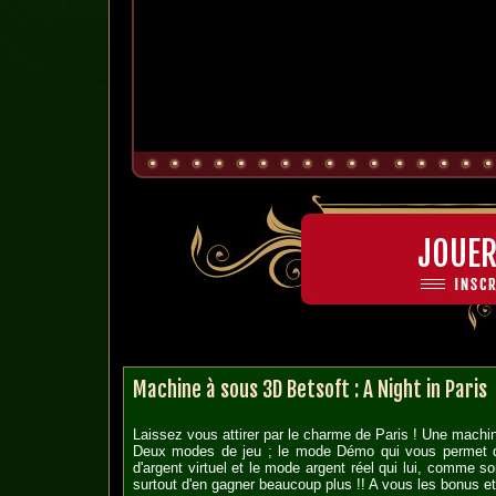
JOUER
Machine à sous 3D Betsoft : A Night in Paris
Laissez vous attirer par le charme de Paris ! Une mach
Deux modes de jeu ; le mode Démo qui vous permet d
d'argent virtuel et le mode argent réel qui lui, comme s
surtout d'en gagner beaucoup plus !! A vous les bonus et