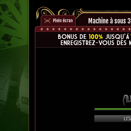
Machine à sous 3
Plein écran