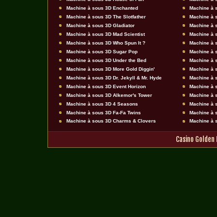
Machine à sous 3D Enchanted
Machine à 
Machine à sous 3D The Slotfather
Machine à 
Machine à sous 3D Gladiator
Machine à 
Machine à sous 3D Mad Scientist
Machine à 
Machine à sous 3D Who Spun It ?
Machine à 
Machine à sous 3D Sugar Pop
Machine à 
Machine à sous 3D Under the Bed
Machine à 
Machine à sous 3D More Gold Diggin'
Machine à 
Machine à sous 3D Dr. Jekyll & Mr. Hyde
Machine à
Machine à sous 3D Event Horizon
Machine à 
Machine à sous 3D Alkemor's Tower
Machine à 
Machine à sous 3D 4 Seasons
Machine à 
Machine à sous 3D Fa-Fa Twins
Machine à s
Machine à sous 3D Charms & Clovers
Machine à s
Casino Golden