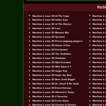
Machin
Machine à sous 3D At The Copa
Machine à s
Machine à sous 3D Safari Sam
Machine à 
Machine à sous 3D At The Movies
Machine à 
Machine à sous 3D Lost
Machine à 
Machine à sous 3D Mamma Mia
Machine à s
Machine à sous 3D Tycoons
Machine à 
Machine à sous 3D Pacco popping peppers
Machine à s
Machine à sous 3D House of Fun
Machine à 
Machine à sous 3D Enchanted
Machine à 
Machine à sous 3D The Slotfather
Machine à 
Machine à sous 3D Gladiator
Machine à 
Machine à sous 3D Mad Scientist
Machine à 
Machine à sous 3D Who Spun It ?
Machine à 
Machine à sous 3D Sugar Pop
Machine à 
Machine à sous 3D Under the Bed
Machine à 
Machine à sous 3D More Gold Diggin'
Machine à 
Machine à sous 3D Dr. Jekyll & Mr. Hyde
Machine à
Machine à sous 3D Event Horizon
Machine à 
Machine à sous 3D Alkemor's Tower
Machine à 
Machine à sous 3D 4 Seasons
Machine à 
Machine à sous 3D Fa-Fa Twins
Machine à s
Machine à sous 3D Charms & Clovers
Machine à s