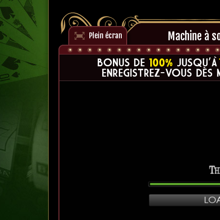
Machine à so
Plein écran