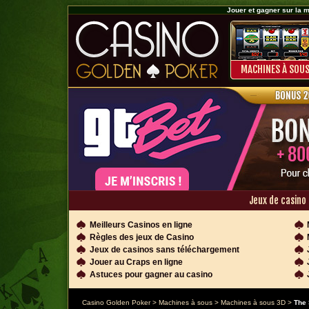
Jouer et gagner sur la m
MACHINES À SOU
Jeux de casino
Meilleurs Casinos en ligne
Règles des jeux de Casino
Jeux de casinos sans téléchargement
Jouer au Craps en ligne
Astuces pour gagner au casino
Casino Golden Poker
>
Machines à sous
>
Machines à sous 3D
>
The 