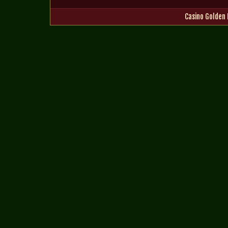
Casino Golden