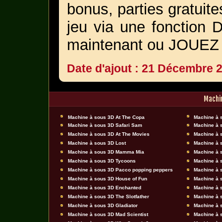
bonus, parties gratuit
jeu via une fonction
maintenant ou JOUEZ
Date d'ajout : 21 Décembre 
Machin
Machine à sous 3D At The Copa
Machine à s
Machine à sous 3D Safari Sam
Machine à 
Machine à sous 3D At The Movies
Machine à 
Machine à sous 3D Lost
Machine à 
Machine à sous 3D Mamma Mia
Machine à s
Machine à sous 3D Tycoons
Machine à 
Machine à sous 3D Pacco popping peppers
Machine à s
Machine à sous 3D House of Fun
Machine à 
Machine à sous 3D Enchanted
Machine à 
Machine à sous 3D The Slotfather
Machine à 
Machine à sous 3D Gladiator
Machine à 
Machine à sous 3D Mad Scientist
Machine à 