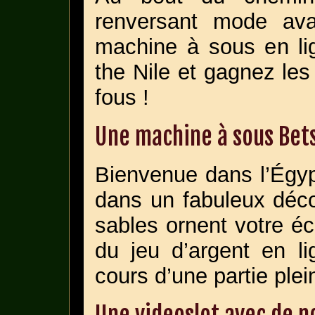
renversant mode ava
machine à sous en li
the Nile et gagnez les
fous !
Une machine à sous Bet
Bienvenue dans l’Égyp
dans un fabuleux déc
sables ornent votre éc
du jeu d’argent en l
cours d’une partie ple