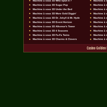
Machine à sous 3D Who Spun It ?
Machine à 
Machine à sous 3D Sugar Pop
Machine à 
Machine à sous 3D Under the Bed
Machine à 
Machine à sous 3D More Gold Diggin'
Machine à 
Machine à sous 3D Dr. Jekyll & Mr. Hyde
Machine à
Machine à sous 3D Event Horizon
Machine à 
Machine à sous 3D Alkemor's Tower
Machine à 
Machine à sous 3D 4 Seasons
Machine à 
Machine à sous 3D Fa-Fa Twins
Machine à s
Machine à sous 3D Charms & Clovers
Machine à s
Casino Golden