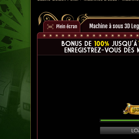
Machine à sous 3D Leg
Plein écran