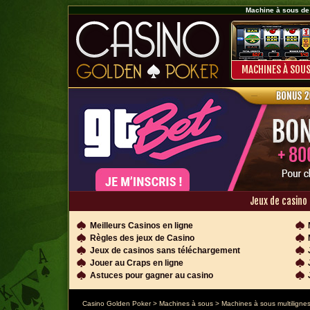
Machine à sous de
MACHINES À SOU
Jeux de casino
Meilleurs Casinos en ligne
Règles des jeux de Casino
Jeux de casinos sans téléchargement
Jouer au Craps en ligne
Astuces pour gagner au casino
Casino Golden Poker
>
Machines à sous
>
Machines à sous multiligne