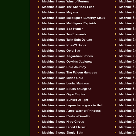
Machine à sous Wins of Fortune
Machine à 
Machine à sous The Sherlock Files
Machine à 
Machine à sous Mayana
Machine à 
Machine à sous Multilignes Butterfly Staxx
Machine à 
Machine à sous Multilignes Reptoids
Machine à 
Machine à sous Sea Hunter
Machine à
Machine à sous Ten Elements
Machine à 
Machine à sous Twin Spin Deluxe
Machine à 
Machine à sous Puss'N Boots
Machine à 
Machine à sous Gold Star
Machine à 
Machine à sous Asgardian Stones
Machine à 
Machine à sous Ozwin's Jackpots
Machine à 
Machine à sous Epic Journey
Machine à 
Machine à sous The Falcon Huntress
Machine à 
Machine à sous Midas Gold
Machine à 
Machine à sous Lucha Maniacs
Machine à 
Machine à sous Skulls of Legend
Machine à 
Machine à sous Ogre Empire
Machine à 
Machine à sous Sunset Delight
Machine à 
Machine à sous Leprechaun goes to Hell
Machine à 
Machine à sous Aztec Warrior Princess
Machine à 
Machine à sous Reels of Wealth
Machine à 
Machine à sous Nitro Circus
Machine à
Machine à sous Blood Eternal
Machine à
Machine à sous Jingle Spin
Machine à 