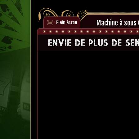
Machine à sous 
Plein écran