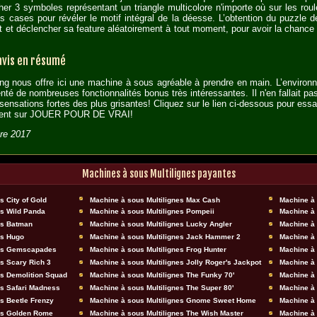
ficher 3 symboles représentant un triangle multicolore n'importe où sur les roul
s cases pour révéler le motif intégral de la déesse. L’obtention du puzzle 
et déclencher sa feature aléatoirement à tout moment, pour avoir la chance
avis en résumé
ng nous offre ici une machine à sous agréable à prendre en main. L’environn
é de nombreuses fonctionnalités bonus très intéressantes. Il n'en fallait pas
sensations fortes des plus grisantes! Cliquez sur le lien ci-dessous pour es
tement sur JOUER POUR DE VRAI!
bre 2017
Machines à sous Multilignes payantes
s City of Gold
Machine à sous Multilignes Max Cash
Machine à 
es Wild Panda
Machine à sous Multilignes Pompeii
Machine à
es Batman
Machine à sous Multilignes Lucky Angler
Machine à 
es Hugo
Machine à sous Multilignes Jack Hammer 2
Machine à 
nes Gemscapades
Machine à sous Multilignes Frog Hunter
Machine à 
es Scary Rich 3
Machine à sous Multilignes Jolly Roger's Jackpot
Machine à 
es Demolition Squad
Machine à sous Multilignes The Funky 70'
Machine à 
es Safari Madness
Machine à sous Multilignes The Super 80'
Machine à 
s Beetle Frenzy
Machine à sous Multilignes Gnome Sweet Home
Machine à 
nes Golden Rome
Machine à sous Multilignes The Wish Master
Machine à 