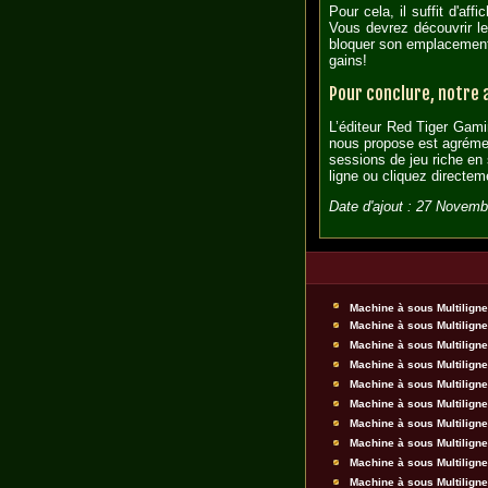
Pour cela, il suffit d'af
Vous devrez découvrir le
bloquer son emplacement 
gains!
Pour conclure, notre 
L’éditeur Red Tiger Gami
nous propose est agrément
sessions de jeu riche en 
ligne ou cliquez direc
Date d'ajout : 27 Novem
Machine à sous Multiligne
Machine à sous Multilign
Machine à sous Multilign
Machine à sous Multilign
Machine à sous Multilig
Machine à sous Multilign
Machine à sous Multilign
Machine à sous Multilign
Machine à sous Multiligne
Machine à sous Multilig