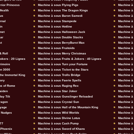
rior Princess
Machine à sous Flying Pigs
Machine à 
Wealth
Machine à sous The Dragon Kings
Machine à 
cus
Machine à sous Baron Samedi
Machine à 
rnal
Machine à sous Stampede
Machine à
in
Machine à sous Hotline
Machine à 
net
Machine à sous Halloween Jack
Machine à 
aar
Machine à sous Double Stacks
Machine à
st
Machine à sous BerryBurst Max
Machine à
Machine à sous Fruitoids
Machine à
& Roll
Machine à sous Merry Christmas
Machine à
okers : 20 Lignes
Machine à sous Fruits & Jokers : 40 Lignes
Machine à
rimoire
Machine à sous Turn your Fortune
Machine à 
on 3000
Machine à sous Ticket to the Stars
Machine à
the Immortal King
Machine à sous Trolls Bridge
Machine à 
lory
Machine à sous Faerie Spells
Machine à
ns of Rome
Machine à sous Raging Rex
Machine à 
aiden
Machine à sous Star Joker
Machine à 
ay Tilt
Machine à sous Gunslinger Reloaded
Machine à
ragon
Machine à sous Crystal Sun
Machine à
oyage
Machine à sous Hall of the Mountain King
Machine à 
f Nudges
Machine à sous Wild Worlds
Machine à
Machine à sous Divine Lotus
Machine à
777
Machine à sous Cash Pump
Machine à 
 Phoenix
Machine à sous Sword of Khans
Machine à 