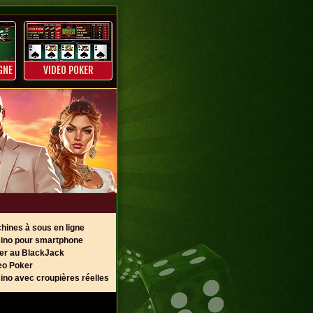
GNE
VIDEO POKER
hines à sous en ligne
ino pour smartphone
er au BlackJack
eo Poker
ino avec croupières réelles