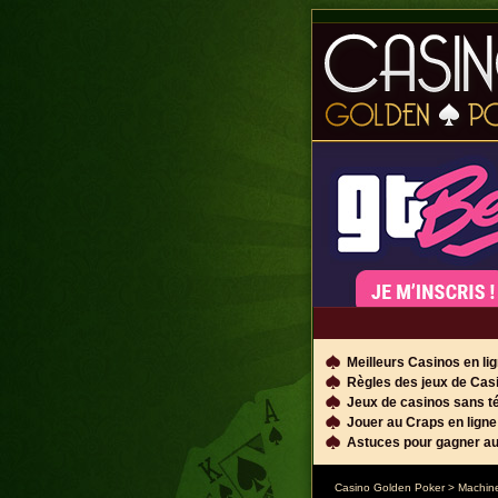
Meilleurs Casinos en li
Règles des jeux de Cas
Jeux de casinos sans 
Jouer au Craps en ligne
Astuces pour gagner au
Casino Golden Poker
>
Machin