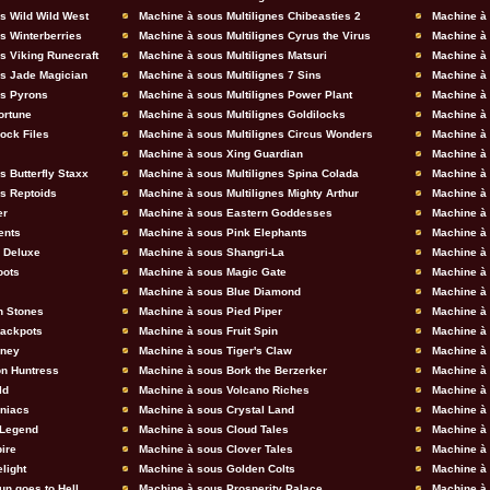
s Wild Wild West
Machine à sous Multilignes Chibeasties 2
Machine à 
s Winterberries
Machine à sous Multilignes Cyrus the Virus
Machine à
s Viking Runecraft
Machine à sous Multilignes Matsuri
Machine à 
es Jade Magician
Machine à sous Multilignes 7 Sins
Machine à 
es Pyrons
Machine à sous Multilignes Power Plant
Machine à 
ortune
Machine à sous Multilignes Goldilocks
Machine à 
ock Files
Machine à sous Multilignes Circus Wonders
Machine à
Machine à sous Xing Guardian
Machine à
s Butterfly Staxx
Machine à sous Multilignes Spina Colada
Machine à 
es Reptoids
Machine à sous Multilignes Mighty Arthur
Machine à 
er
Machine à sous Eastern Goddesses
Machine à 
ents
Machine à sous Pink Elephants
Machine à 
 Deluxe
Machine à sous Shangri-La
Machine à 
oots
Machine à sous Magic Gate
Machine à
Machine à sous Blue Diamond
Machine à
n Stones
Machine à sous Pied Piper
Machine à
Jackpots
Machine à sous Fruit Spin
Machine à 
rney
Machine à sous Tiger's Claw
Machine à 
on Huntress
Machine à sous Bork the Berzerker
Machine à
ld
Machine à sous Volcano Riches
Machine à 
niacs
Machine à sous Crystal Land
Machine à
 Legend
Machine à sous Cloud Tales
Machine à 
ire
Machine à sous Clover Tales
Machine à
light
Machine à sous Golden Colts
Machine à 
n goes to Hell
Machine à sous Prosperity Palace
Machine à 