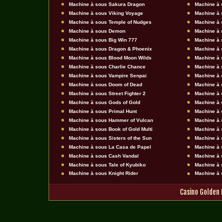
Machine à sous Sakura Dragon
Machine à 
Machine à sous Viking Voyage
Machine à 
Machine à sous Temple of Nudges
Machine à 
Machine à sous Demon
Machine à 
Machine à sous Big Win 777
Machine à
Machine à sous Dragon & Phoenix
Machine à 
Machine à sous Blood Moon Wilds
Machine à 
Machine à sous Charlie Chance
Machine à 
Machine à sous Vampire Senpai
Machine à 
Machine à sous Doom of Dead
Machine à 
Machine à sous Street Fighter 2
Machine à 
Machine à sous Gods of Gold
Machine à 
Machine à sous Primal Hunt
Machine à 
Machine à sous Hammer of Vulcan
Machine à 
Machine à sous Book of Gold Multi
Machine à 
Machine à sous Sisters of the Sun
Machine à 
Machine à sous La Casa de Papel
Machine à
Machine à sous Cash Vandal
Machine à 
Machine à sous Tale of Kyubiko
Machine à 
Machine à sous Knight Rider
Machine à 
Casino Golden