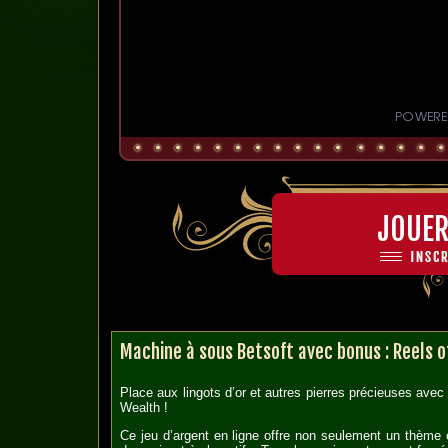
JOUER
Machine à sous Betsoft avec bonus : Reels 
Place aux lingots d’or et autres pierres précieuses ave
Wealth !
Ce jeu d’argent en ligne offre non seulement un thème or