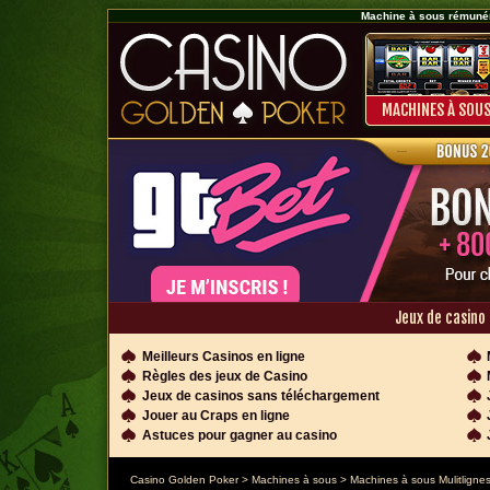
Machine à sous rémunér
MACHINES À SOU
Jeux de casino
Meilleurs Casinos en ligne
Règles des jeux de Casino
Jeux de casinos sans téléchargement
Jouer au Craps en ligne
Astuces pour gagner au casino
Casino Golden Poker
>
Machines à sous
>
Machines à sous Mulitligne