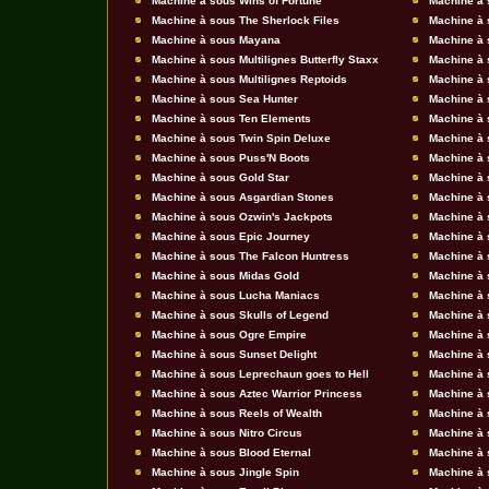
Machine à sous Wins of Fortune
Machine à 
Machine à sous The Sherlock Files
Machine à 
Machine à sous Mayana
Machine à 
Machine à sous Multilignes Butterfly Staxx
Machine à 
Machine à sous Multilignes Reptoids
Machine à 
Machine à sous Sea Hunter
Machine à
Machine à sous Ten Elements
Machine à 
Machine à sous Twin Spin Deluxe
Machine à 
Machine à sous Puss'N Boots
Machine à 
Machine à sous Gold Star
Machine à 
Machine à sous Asgardian Stones
Machine à 
Machine à sous Ozwin's Jackpots
Machine à 
Machine à sous Epic Journey
Machine à 
Machine à sous The Falcon Huntress
Machine à 
Machine à sous Midas Gold
Machine à 
Machine à sous Lucha Maniacs
Machine à 
Machine à sous Skulls of Legend
Machine à 
Machine à sous Ogre Empire
Machine à 
Machine à sous Sunset Delight
Machine à 
Machine à sous Leprechaun goes to Hell
Machine à 
Machine à sous Aztec Warrior Princess
Machine à 
Machine à sous Reels of Wealth
Machine à 
Machine à sous Nitro Circus
Machine à
Machine à sous Blood Eternal
Machine à
Machine à sous Jingle Spin
Machine à 