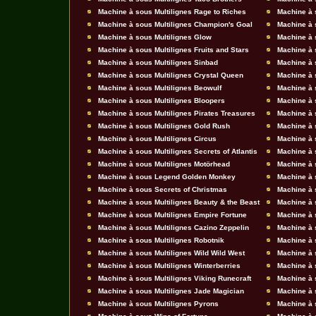
Machine à sous Multilignes Rage to Riches
Machine à 
Machine à sous Multilignes Champion's Goal
Machine à 
Machine à sous Multilignes Glow
Machine à 
Machine à sous Multilignes Fruits and Stars
Machine à s
Machine à sous Multilignes Sinbad
Machine à 
Machine à sous Multilignes Crystal Queen
Machine à 
Machine à sous Multilignes Beowulf
Machine à 
Machine à sous Multilignes Bloopers
Machine à 
Machine à sous Multilignes Pirates Treasures
Machine à s
Machine à sous Multilignes Gold Rush
Machine à 
Machine à sous Multilignes Circus
Machine à 
Machine à sous Multilignes Secrets of Atlantis
Machine à 
Machine à sous Multilignes Motörhead
Machine à 
Machine à sous Legend Golden Monkey
Machine à 
Machine à sous Secrets of Christmas
Machine à 
Machine à sous Multilignes Beauty & the Beast
Machine à 
Machine à sous Multilignes Empire Fortune
Machine à 
Machine à sous Multilignes Cazino Zeppelin
Machine à s
Machine à sous Multilignes Robotnik
Machine à 
Machine à sous Multilignes Wild Wild West
Machine à 
Machine à sous Multilignes Winterberries
Machine à 
Machine à sous Multilignes Viking Runecraft
Machine à 
Machine à sous Multilignes Jade Magician
Machine à 
Machine à sous Multilignes Pyrons
Machine à 