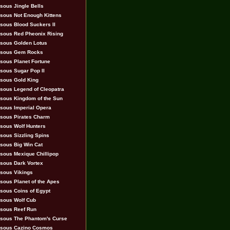
sous Jingle Bells
sous Not Enough Kittens
sous Blood Suckers II
 sous Red Pheonix Rising
 sous Golden Lotus
 sous Gem Rocks
sous Planet Fortune
sous Sugar Pop II
 sous Gold King
sous Legend of Cleopatra
 sous Kingdom of the Sun
sous Imperial Opera
 sous Pirates Charm
sous Wolf Hunters
sous Sizzling Spins
sous Big Win Cat
sous Mexique Chillipop
sous Dark Vortex
 sous Vikings
sous Planet of the Apes
sous Coins of Egypt
 sous Wolf Cub
 sous Reef Run
 sous The Phantom's Curse
 sous Cazino Cosmos