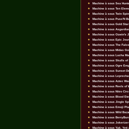
Machine à sous Sea Hunt
Machine à sous Ten Elem
Machine à sous Twin Spin
Machine à sous Puss'N B
Machine à sous Gold Star
Machine à sous Asgardia
Machine à sous Ozwin's 
Machine à sous Epic Jou
Machine à sous The Falc
Machine à sous Midas Go
Machine à sous Lucha Ma
Machine à sous Skulls of
Machine à sous Ogre Emp
Machine à sous Sunset De
Machine à sous Leprechau
Machine à sous Aztec War
Machine à sous Reels of 
Machine à sous Nitro Cir
Machine à sous Blood Ete
Machine à sous Jingle Sp
Machine à sous Emoji Pla
Machine à sous Wild Baz
Machine à sous BerryBur
Machine à sous Jokerizer
Machine à sous Yak, Yeti 