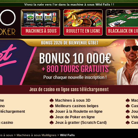
Vivez la ruée vers l’or dans la machine à sous Wild Falls ! !
MACHINES À SOUS
ROULETTE EN LIGNE
BLACKJACK EN LI
Jeux de casino en ligne sans téléchargement
gne
Machines à sous 3D
Mac
ino
Meilleurs casinos belges
Cas
téléchargement
Jouer à la Roulette en ligne
Jou
Jeux de Poker en ligne
Vid
 casino
Jeux à gratter (Scratch Card)
Cas
es à sous
>
Machines à sous Mulitlignes
>
Wild Falls