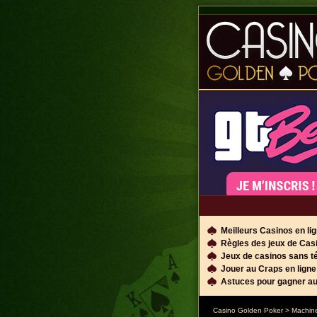
Meilleurs Casinos en li
Règles des jeux de Cas
Jeux de casinos sans 
Jouer au Craps en ligne
Astuces pour gagner au
Casino Golden Poker
>
Machin