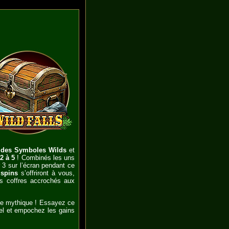
t
des Symboles Wilds
et
 2 à 5
! Combinés les uns
 3 sur l’écran pendant ce
 spins
s’offriront à vous,
es coffres accrochés aux
ue mythique ! Essayez ce
réel et empochez les gains