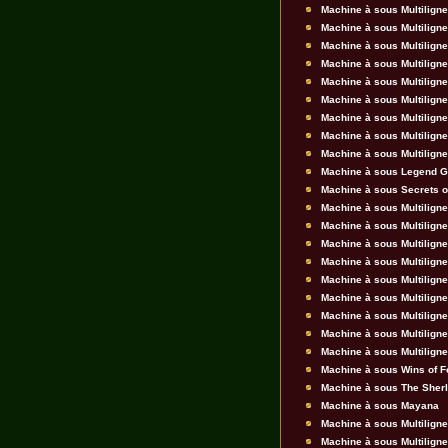
Machine à sous Multilign
Machine à sous Multilign
Machine à sous Multilign
Machine à sous Multilign
Machine à sous Multiligne
Machine à sous Multilign
Machine à sous Multilign
Machine à sous Multiligne
Machine à sous Multilign
Machine à sous Legend 
Machine à sous Secrets o
Machine à sous Multilign
Machine à sous Multilign
Machine à sous Multilign
Machine à sous Multilign
Machine à sous Multiligne
Machine à sous Multiligne
Machine à sous Multiligne
Machine à sous Multilign
Machine à sous Multilign
Machine à sous Wins of F
Machine à sous The Sherl
Machine à sous Mayana
Machine à sous Multiligne
Machine à sous Multilign