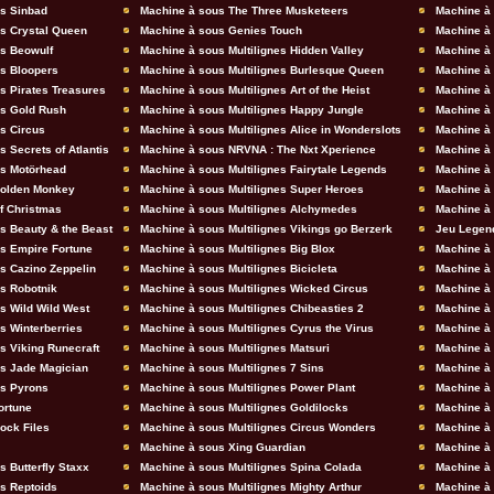
es Sinbad
Machine à sous The Three Musketeers
Machine à
es Crystal Queen
Machine à sous Genies Touch
Machine à 
es Beowulf
Machine à sous Multilignes Hidden Valley
Machine à 
es Bloopers
Machine à sous Multilignes Burlesque Queen
Machine à 
s Pirates Treasures
Machine à sous Multilignes Art of the Heist
Machine à 
es Gold Rush
Machine à sous Multilignes Happy Jungle
Machine à 
es Circus
Machine à sous Multilignes Alice in Wonderslots
Machine à 
s Secrets of Atlantis
Machine à sous NRVNA : The Nxt Xperience
Machine à 
es Motörhead
Machine à sous Multilignes Fairytale Legends
Machine à 
Golden Monkey
Machine à sous Multilignes Super Heroes
Machine à 
f Christmas
Machine à sous Multilignes Alchymedes
Machine à 
es Beauty & the Beast
Machine à sous Multilignes Vikings go Berzerk
Jeu Legend
es Empire Fortune
Machine à sous Multilignes Big Blox
Machine à 
es Cazino Zeppelin
Machine à sous Multilignes Bicicleta
Machine à 
es Robotnik
Machine à sous Multilignes Wicked Circus
Machine à 
s Wild Wild West
Machine à sous Multilignes Chibeasties 2
Machine à 
s Winterberries
Machine à sous Multilignes Cyrus the Virus
Machine à
s Viking Runecraft
Machine à sous Multilignes Matsuri
Machine à 
es Jade Magician
Machine à sous Multilignes 7 Sins
Machine à 
es Pyrons
Machine à sous Multilignes Power Plant
Machine à 
ortune
Machine à sous Multilignes Goldilocks
Machine à 
ock Files
Machine à sous Multilignes Circus Wonders
Machine à
Machine à sous Xing Guardian
Machine à
s Butterfly Staxx
Machine à sous Multilignes Spina Colada
Machine à 
es Reptoids
Machine à sous Multilignes Mighty Arthur
Machine à 