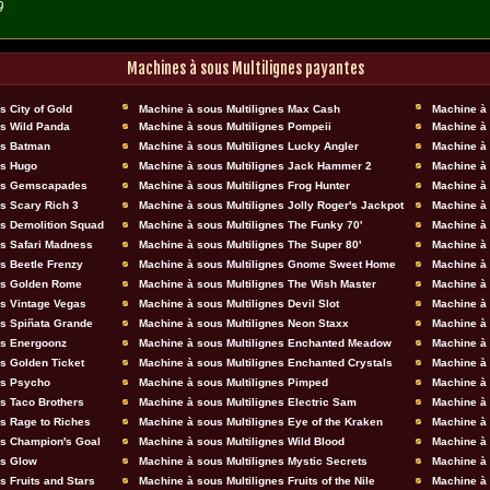
9
Machines à sous Multilignes payantes
s City of Gold
Machine à sous Multilignes Max Cash
Machine à 
es Wild Panda
Machine à sous Multilignes Pompeii
Machine à
es Batman
Machine à sous Multilignes Lucky Angler
Machine à 
es Hugo
Machine à sous Multilignes Jack Hammer 2
Machine à 
nes Gemscapades
Machine à sous Multilignes Frog Hunter
Machine à 
es Scary Rich 3
Machine à sous Multilignes Jolly Roger's Jackpot
Machine à 
es Demolition Squad
Machine à sous Multilignes The Funky 70'
Machine à 
es Safari Madness
Machine à sous Multilignes The Super 80'
Machine à 
s Beetle Frenzy
Machine à sous Multilignes Gnome Sweet Home
Machine à 
nes Golden Rome
Machine à sous Multilignes The Wish Master
Machine à 
es Vintage Vegas
Machine à sous Multilignes Devil Slot
Machine à 
es Spiñata Grande
Machine à sous Multilignes Neon Staxx
Machine à 
es Energoonz
Machine à sous Multilignes Enchanted Meadow
Machine à 
es Golden Ticket
Machine à sous Multilignes Enchanted Crystals
Machine à 
es Psycho
Machine à sous Multilignes Pimped
Machine à
es Taco Brothers
Machine à sous Multilignes Electric Sam
Machine à 
es Rage to Riches
Machine à sous Multilignes Eye of the Kraken
Machine à 
es Champion's Goal
Machine à sous Multilignes Wild Blood
Machine à
es Glow
Machine à sous Multilignes Mystic Secrets
Machine à 
s Fruits and Stars
Machine à sous Multilignes Fruits of the Nile
Machine à 