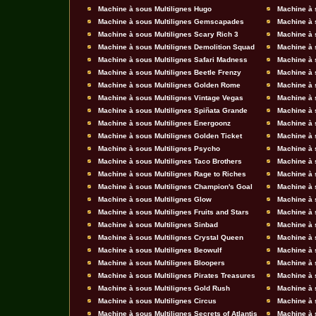
Machine à sous Multilignes Hugo
Machine à 
Machine à sous Multilignes Gemscapades
Machine à 
Machine à sous Multilignes Scary Rich 3
Machine à 
Machine à sous Multilignes Demolition Squad
Machine à 
Machine à sous Multilignes Safari Madness
Machine à 
Machine à sous Multilignes Beetle Frenzy
Machine à 
Machine à sous Multilignes Golden Rome
Machine à 
Machine à sous Multilignes Vintage Vegas
Machine à s
Machine à sous Multilignes Spiñata Grande
Machine à 
Machine à sous Multilignes Energoonz
Machine à 
Machine à sous Multilignes Golden Ticket
Machine à 
Machine à sous Multilignes Psycho
Machine à 
Machine à sous Multilignes Taco Brothers
Machine à 
Machine à sous Multilignes Rage to Riches
Machine à 
Machine à sous Multilignes Champion's Goal
Machine à 
Machine à sous Multilignes Glow
Machine à 
Machine à sous Multilignes Fruits and Stars
Machine à s
Machine à sous Multilignes Sinbad
Machine à 
Machine à sous Multilignes Crystal Queen
Machine à 
Machine à sous Multilignes Beowulf
Machine à 
Machine à sous Multilignes Bloopers
Machine à 
Machine à sous Multilignes Pirates Treasures
Machine à s
Machine à sous Multilignes Gold Rush
Machine à 
Machine à sous Multilignes Circus
Machine à 
Machine à sous Multilignes Secrets of Atlantis
Machine à 