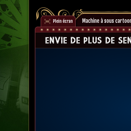
Machine à sous cartoon
Plein écran