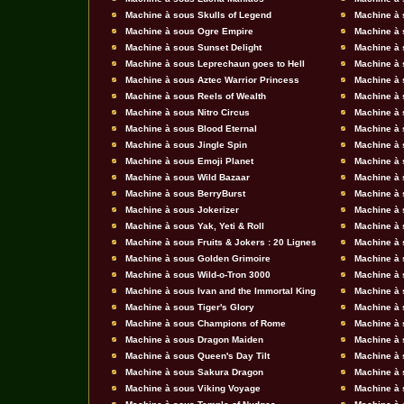
Machine à sous Skulls of Legend
Machine à 
Machine à sous Ogre Empire
Machine à 
Machine à sous Sunset Delight
Machine à 
Machine à sous Leprechaun goes to Hell
Machine à 
Machine à sous Aztec Warrior Princess
Machine à 
Machine à sous Reels of Wealth
Machine à 
Machine à sous Nitro Circus
Machine à
Machine à sous Blood Eternal
Machine à
Machine à sous Jingle Spin
Machine à 
Machine à sous Emoji Planet
Machine à 
Machine à sous Wild Bazaar
Machine à 
Machine à sous BerryBurst
Machine à 
Machine à sous Jokerizer
Machine à 
Machine à sous Yak, Yeti & Roll
Machine à 
Machine à sous Fruits & Jokers : 20 Lignes
Machine à 
Machine à sous Golden Grimoire
Machine à 
Machine à sous Wild-o-Tron 3000
Machine à s
Machine à sous Ivan and the Immortal King
Machine à 
Machine à sous Tiger's Glory
Machine à 
Machine à sous Champions of Rome
Machine à 
Machine à sous Dragon Maiden
Machine à 
Machine à sous Queen's Day Tilt
Machine à 
Machine à sous Sakura Dragon
Machine à 
Machine à sous Viking Voyage
Machine à 