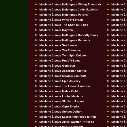
Machine à sous Multilignes Viking Runecraft
Machine à 
Machine à sous Multilignes Jade Magician
Machine à 
Machine à sous Multilignes Pyrons
Machine à 
Machine à sous Wins of Fortune
Machine à 
Machine à sous The Sherlock Files
Machine à 
Machine à sous Mayana
Machine à 
Machine à sous Multilignes Butterfly Staxx
Machine à 
Machine à sous Multilignes Reptoids
Machine à 
Machine à sous Sea Hunter
Machine à
Machine à sous Ten Elements
Machine à 
Machine à sous Twin Spin Deluxe
Machine à 
Machine à sous Puss'N Boots
Machine à 
Machine à sous Gold Star
Machine à 
Machine à sous Asgardian Stones
Machine à 
Machine à sous Ozwin's Jackpots
Machine à 
Machine à sous Epic Journey
Machine à 
Machine à sous The Falcon Huntress
Machine à 
Machine à sous Midas Gold
Machine à 
Machine à sous Lucha Maniacs
Machine à 
Machine à sous Skulls of Legend
Machine à 
Machine à sous Ogre Empire
Machine à 
Machine à sous Sunset Delight
Machine à 
Machine à sous Leprechaun goes to Hell
Machine à 
Machine à sous Aztec Warrior Princess
Machine à 
Machine à sous Reels of Wealth
Machine à 