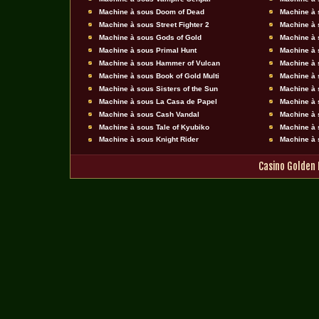
Machine à sous Doom of Dead
Machine à 
Machine à sous Street Fighter 2
Machine à 
Machine à sous Gods of Gold
Machine à 
Machine à sous Primal Hunt
Machine à 
Machine à sous Hammer of Vulcan
Machine à 
Machine à sous Book of Gold Multi
Machine à 
Machine à sous Sisters of the Sun
Machine à 
Machine à sous La Casa de Papel
Machine à
Machine à sous Cash Vandal
Machine à 
Machine à sous Tale of Kyubiko
Machine à 
Machine à sous Knight Rider
Machine à 
Casino Golden