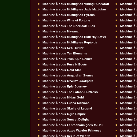
Machine à sous Multilignes Viking Runecraft
Machine à 
Machine à sous Multilignes Jade Magician
Machine à 
Machine à sous Multilignes Pyrons
Machine à 
Machine à sous Wins of Fortune
Machine à 
Machine à sous The Sherlock Files
Machine à 
Machine à sous Mayana
Machine à 
Machine à sous Multilignes Butterfly Staxx
Machine à 
Machine à sous Multilignes Reptoids
Machine à 
Machine à sous Sea Hunter
Machine à
Machine à sous Ten Elements
Machine à 
Machine à sous Twin Spin Deluxe
Machine à 
Machine à sous Puss'N Boots
Machine à 
Machine à sous Gold Star
Machine à 
Machine à sous Asgardian Stones
Machine à 
Machine à sous Ozwin's Jackpots
Machine à 
Machine à sous Epic Journey
Machine à 
Machine à sous The Falcon Huntress
Machine à 
Machine à sous Midas Gold
Machine à 
Machine à sous Lucha Maniacs
Machine à 
Machine à sous Skulls of Legend
Machine à 
Machine à sous Ogre Empire
Machine à 
Machine à sous Sunset Delight
Machine à 
Machine à sous Leprechaun goes to Hell
Machine à 
Machine à sous Aztec Warrior Princess
Machine à 
Machine à sous Reels of Wealth
Machine à 