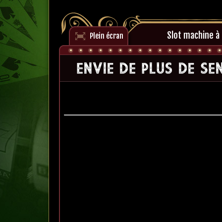
Slot machine à
Plein écran