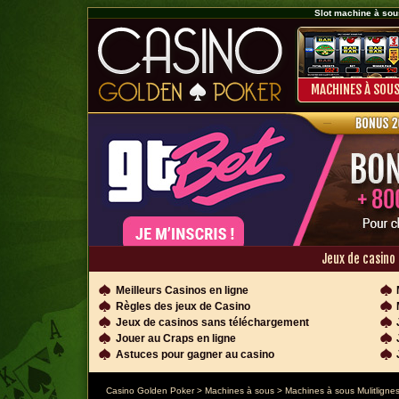
Slot machine à sou
MACHINES À SOU
Jeux de casino
Meilleurs Casinos en ligne
Règles des jeux de Casino
Jeux de casinos sans téléchargement
Jouer au Craps en ligne
Astuces pour gagner au casino
Casino Golden Poker
>
Machines à sous
>
Machines à sous Mulitligne