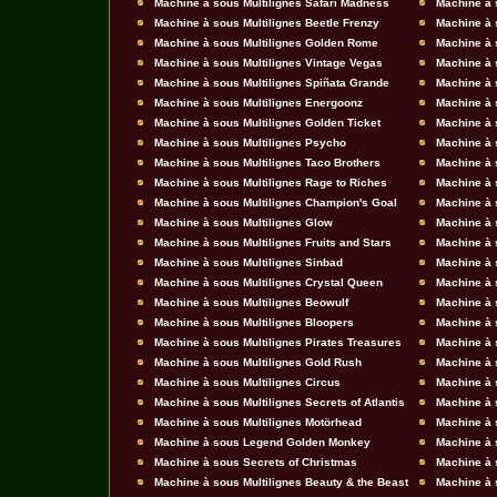
Machine à sous Multilignes Safari Madness
Machine à 
Machine à sous Multilignes Beetle Frenzy
Machine à 
Machine à sous Multilignes Golden Rome
Machine à 
Machine à sous Multilignes Vintage Vegas
Machine à s
Machine à sous Multilignes Spiñata Grande
Machine à 
Machine à sous Multilignes Energoonz
Machine à 
Machine à sous Multilignes Golden Ticket
Machine à 
Machine à sous Multilignes Psycho
Machine à 
Machine à sous Multilignes Taco Brothers
Machine à 
Machine à sous Multilignes Rage to Riches
Machine à 
Machine à sous Multilignes Champion's Goal
Machine à 
Machine à sous Multilignes Glow
Machine à 
Machine à sous Multilignes Fruits and Stars
Machine à s
Machine à sous Multilignes Sinbad
Machine à 
Machine à sous Multilignes Crystal Queen
Machine à 
Machine à sous Multilignes Beowulf
Machine à 
Machine à sous Multilignes Bloopers
Machine à 
Machine à sous Multilignes Pirates Treasures
Machine à s
Machine à sous Multilignes Gold Rush
Machine à 
Machine à sous Multilignes Circus
Machine à 
Machine à sous Multilignes Secrets of Atlantis
Machine à 
Machine à sous Multilignes Motörhead
Machine à 
Machine à sous Legend Golden Monkey
Machine à 
Machine à sous Secrets of Christmas
Machine à 
Machine à sous Multilignes Beauty & the Beast
Machine à 