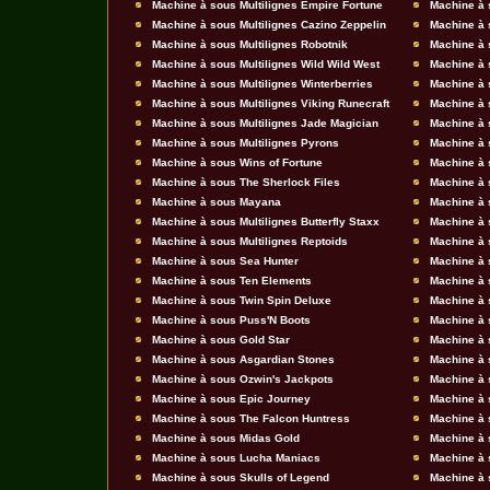
Machine à sous Multilignes Empire Fortune
Machine à 
Machine à sous Multilignes Cazino Zeppelin
Machine à s
Machine à sous Multilignes Robotnik
Machine à 
Machine à sous Multilignes Wild Wild West
Machine à 
Machine à sous Multilignes Winterberries
Machine à 
Machine à sous Multilignes Viking Runecraft
Machine à 
Machine à sous Multilignes Jade Magician
Machine à 
Machine à sous Multilignes Pyrons
Machine à 
Machine à sous Wins of Fortune
Machine à 
Machine à sous The Sherlock Files
Machine à 
Machine à sous Mayana
Machine à 
Machine à sous Multilignes Butterfly Staxx
Machine à 
Machine à sous Multilignes Reptoids
Machine à 
Machine à sous Sea Hunter
Machine à
Machine à sous Ten Elements
Machine à 
Machine à sous Twin Spin Deluxe
Machine à 
Machine à sous Puss'N Boots
Machine à 
Machine à sous Gold Star
Machine à 
Machine à sous Asgardian Stones
Machine à 
Machine à sous Ozwin's Jackpots
Machine à 
Machine à sous Epic Journey
Machine à 
Machine à sous The Falcon Huntress
Machine à 
Machine à sous Midas Gold
Machine à 
Machine à sous Lucha Maniacs
Machine à 
Machine à sous Skulls of Legend
Machine à 