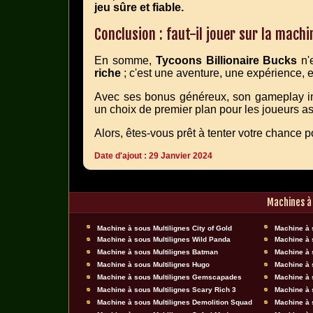
jeu sûre et fiable.
Conclusion : faut-il jouer sur la mach
En somme,
Tycoons Billionaire Bucks
n'
riche
; c'est une aventure, une expérience, e
Avec ses bonus généreux, son gameplay imm
un choix de premier plan pour les joueurs asp
Alors, êtes-vous prêt à tenter votre chance 
Date d'ajout : 29 Janvier 2024
Machines à 
Machine à sous Multilignes City of Gold
Machine à 
Machine à sous Multilignes Wild Panda
Machine à 
Machine à sous Multilignes Batman
Machine à 
Machine à sous Multilignes Hugo
Machine à 
Machine à sous Multilignes Gemscapades
Machine à 
Machine à sous Multilignes Scary Rich 3
Machine à 
Machine à sous Multilignes Demolition Squad
Machine à 