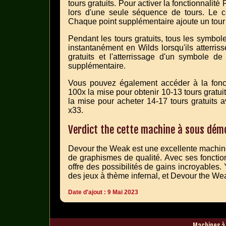
tours gratuits. Pour activer la fonctionnalit
lors d'une seule séquence de tours. Le co
Chaque point supplémentaire ajoute un tour
Pendant les tours gratuits, tous les symbol
instantanément en Wilds lorsqu'ils atterrisse
gratuits et l'atterrissage d'un symbole de
supplémentaire.
Vous pouvez également accéder à la fonc
100x la mise pour obtenir 10-13 tours gratu
la mise pour acheter 14-17 tours gratuits a
x33.
Verdict the cette machine à sous dém
Devour the Weak est une excellente machine
de graphismes de qualité. Avec ses fonction
offre des possibilités de gains incroyable
des jeux à thème infernal, et Devour the Wea
Date d'ajout : 9 Mai 2023
Machines à 