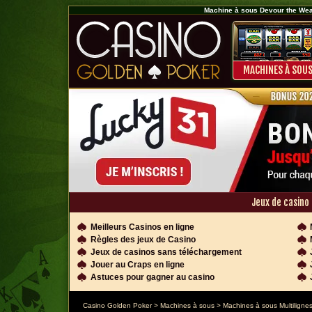
Machine à sous Devour the Weak
MACHINES À SOU
Jeux de casino
Meilleurs Casinos en ligne
Règles des jeux de Casino
Jeux de casinos sans téléchargement
Jouer au Craps en ligne
Astuces pour gagner au casino
Casino Golden Poker
>
Machines à sous
>
Machines à sous Multiligne