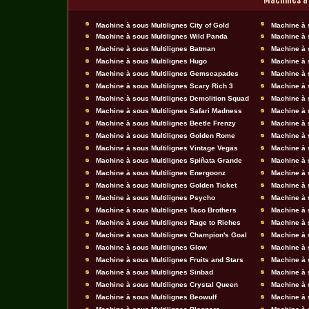
Machine à sous Multilignes City of Gold
Machine à 
Machine à sous Multilignes Wild Panda
Machine à 
Machine à sous Multilignes Batman
Machine à 
Machine à sous Multilignes Hugo
Machine à 
Machine à sous Multilignes Gemscapades
Machine à 
Machine à sous Multilignes Scary Rich 3
Machine à 
Machine à sous Multilignes Demolition Squad
Machine à 
Machine à sous Multilignes Safari Madness
Machine à 
Machine à sous Multilignes Beetle Frenzy
Machine à 
Machine à sous Multilignes Golden Rome
Machine à 
Machine à sous Multilignes Vintage Vegas
Machine à s
Machine à sous Multilignes Spiñata Grande
Machine à 
Machine à sous Multilignes Energoonz
Machine à 
Machine à sous Multilignes Golden Ticket
Machine à 
Machine à sous Multilignes Psycho
Machine à 
Machine à sous Multilignes Taco Brothers
Machine à 
Machine à sous Multilignes Rage to Riches
Machine à 
Machine à sous Multilignes Champion's Goal
Machine à 
Machine à sous Multilignes Glow
Machine à 
Machine à sous Multilignes Fruits and Stars
Machine à s
Machine à sous Multilignes Sinbad
Machine à 
Machine à sous Multilignes Crystal Queen
Machine à 
Machine à sous Multilignes Beowulf
Machine à 