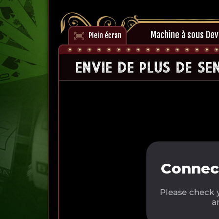
Machine à sous Dev
Plein écran