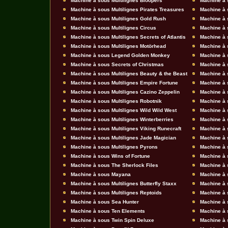
Machine à sous Multilignes Bloopers
Machine à 
Machine à sous Multilignes Pirates Treasures
Machine à s
Machine à sous Multilignes Gold Rush
Machine à 
Machine à sous Multilignes Circus
Machine à 
Machine à sous Multilignes Secrets of Atlantis
Machine à 
Machine à sous Multilignes Motörhead
Machine à 
Machine à sous Legend Golden Monkey
Machine à 
Machine à sous Secrets of Christmas
Machine à 
Machine à sous Multilignes Beauty & the Beast
Machine à 
Machine à sous Multilignes Empire Fortune
Machine à 
Machine à sous Multilignes Cazino Zeppelin
Machine à s
Machine à sous Multilignes Robotnik
Machine à 
Machine à sous Multilignes Wild Wild West
Machine à 
Machine à sous Multilignes Winterberries
Machine à 
Machine à sous Multilignes Viking Runecraft
Machine à 
Machine à sous Multilignes Jade Magician
Machine à 
Machine à sous Multilignes Pyrons
Machine à 
Machine à sous Wins of Fortune
Machine à 
Machine à sous The Sherlock Files
Machine à 
Machine à sous Mayana
Machine à 
Machine à sous Multilignes Butterfly Staxx
Machine à 
Machine à sous Multilignes Reptoids
Machine à 
Machine à sous Sea Hunter
Machine à
Machine à sous Ten Elements
Machine à 
Machine à sous Twin Spin Deluxe
Machine à 