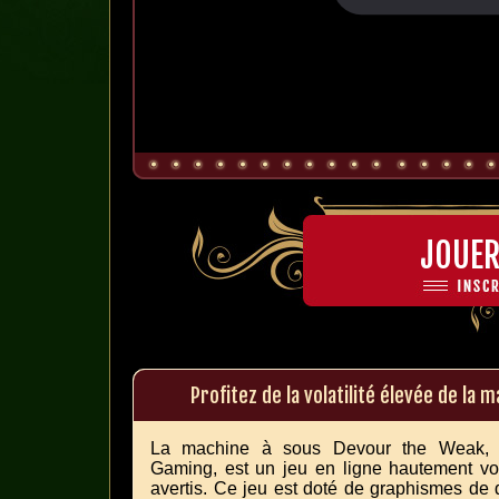
JOUER
Profitez de la volatilité élevée de la
La machine à sous Devour the Weak, d
Gaming, est un jeu en ligne hautement vol
avertis. Ce jeu est doté de graphismes de q