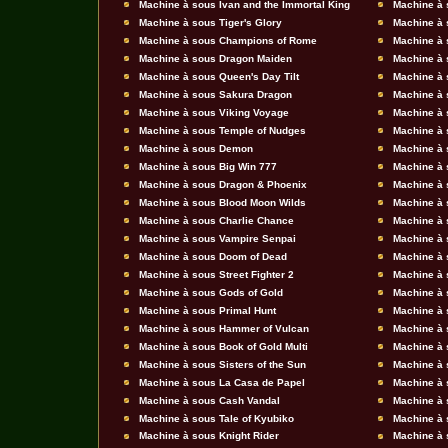
Machine à sous Ivan and the Immortal King
Machine à 
Machine à sous Tiger's Glory
Machine à 
Machine à sous Champions of Rome
Machine à 
Machine à sous Dragon Maiden
Machine à 
Machine à sous Queen's Day Tilt
Machine à 
Machine à sous Sakura Dragon
Machine à 
Machine à sous Viking Voyage
Machine à 
Machine à sous Temple of Nudges
Machine à 
Machine à sous Demon
Machine à 
Machine à sous Big Win 777
Machine à
Machine à sous Dragon & Phoenix
Machine à 
Machine à sous Blood Moon Wilds
Machine à 
Machine à sous Charlie Chance
Machine à 
Machine à sous Vampire Senpai
Machine à 
Machine à sous Doom of Dead
Machine à 
Machine à sous Street Fighter 2
Machine à 
Machine à sous Gods of Gold
Machine à 
Machine à sous Primal Hunt
Machine à 
Machine à sous Hammer of Vulcan
Machine à 
Machine à sous Book of Gold Multi
Machine à 
Machine à sous Sisters of the Sun
Machine à 
Machine à sous La Casa de Papel
Machine à
Machine à sous Cash Vandal
Machine à 
Machine à sous Tale of Kyubiko
Machine à 
Machine à sous Knight Rider
Machine à 